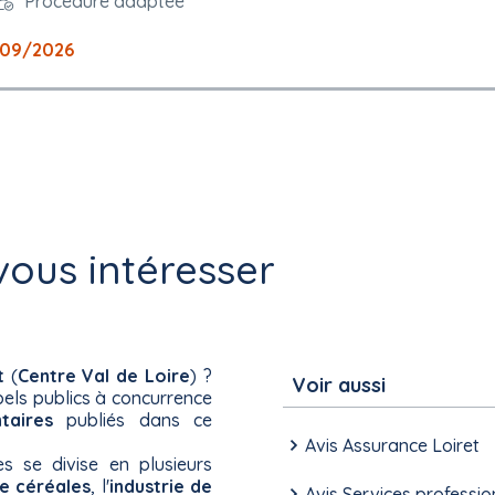
Procédure adaptée
09/2026
ous intéresser
t
(
Centre Val de Loire
) ?
Voir aussi
els publics à concurrence
taires
publiés dans ce
Avis Assurance Loiret
es se divise en plusieurs
de céréales
, l'
industrie de
Avis Services professio