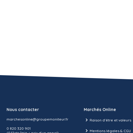
Nous contacter
Marchés Online
marchesonline@groupemoniteur.fr
Raison d’être et valeurs
0 820 320 901
Mentions légales & CGU
(0,12cts/min + prix d’un appel)