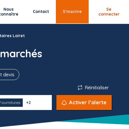
Nous
Se
Contact
S’inscrire
connaître
connecter
taires Loiret
 marchés
t devis
Réinitialiser
Activer l’alerte
Fournitures
+2