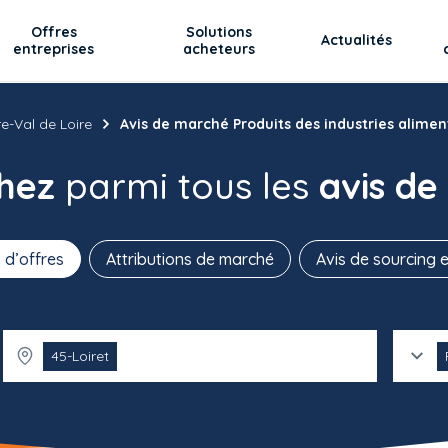
Offres
Solutions
Actualités
entreprises
acheteurs
e-Val de Loire
Avis de marché Produits des industries alimen
chez
parmi tous les
avis de
 d’offres
Attributions de marché
Avis de sourcing e
45-Loiret