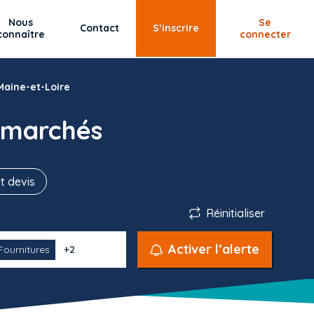
Nous
Se
Contact
S’inscrire
connaître
connecter
Maine-et-Loire
 marchés
t devis
Réinitialiser
Activer l’alerte
Fournitures
+2