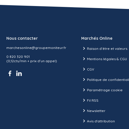
Nous contacter
Marchés Online
marchesonline@groupemoniteur.fr
Raison d’être et valeurs
0 820 320 901
Mentions légales & CGU
(0,12cts/min + prix d’un appel)
CGV
Politique de confidential
Paramétrage cookie
Fil RSS
Newsletter
Avis d'attribution