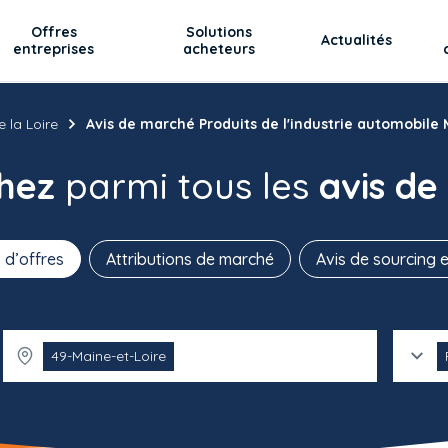
Offres
Solutions
Actualités
entreprises
acheteurs
 la Loire
Avis de marché Produits de l'industrie automobile 
chez
parmi tous les
avis de
 d’offres
Attributions de marché
Avis de sourcing e
49-Maine-et-Loire