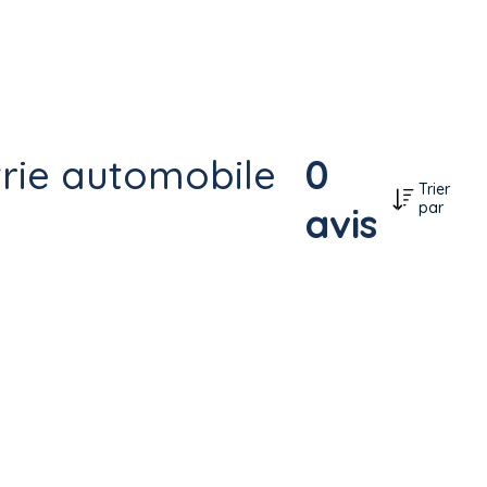
trie automobile
0
Trier
par
avis