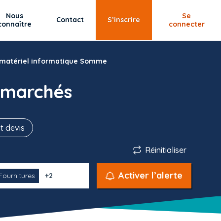
Nous
Se
Contact
S’inscrire
connaître
connecter
 matériel informatique Somme
 marchés
t devis
Réinitialiser
Activer l’alerte
Fournitures
+2