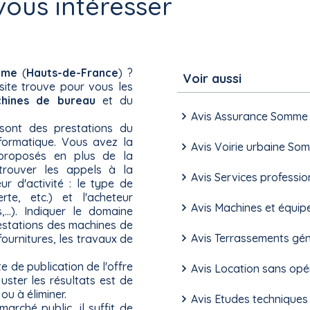
ous intéresser
mme
(
Hauts-de-France
) ?
Voir aussi
 site trouve pour vous les
hines de bureau
et du
Avis Assurance Somme
ont des prestations du
formatique. Vous avez la
Avis Voirie urbaine So
s proposés en plus de la
trouver les appels à la
Avis Services profess
r d'activité : le type de
te, etc.) et l'acheteur
Avis Machines et équ
s,...). Indiquer le domaine
prestations des machines de
Avis Terrassements g
ournitures, les travaux de
e de publication de l'offre
Avis Location sans op
uster les résultats est de
ou à éliminer.
Avis Etudes technique
marché public, il suffit de