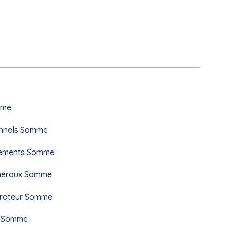
mme
ionnels Somme
ipements Somme
énéraux Somme
érateur Somme
s Somme