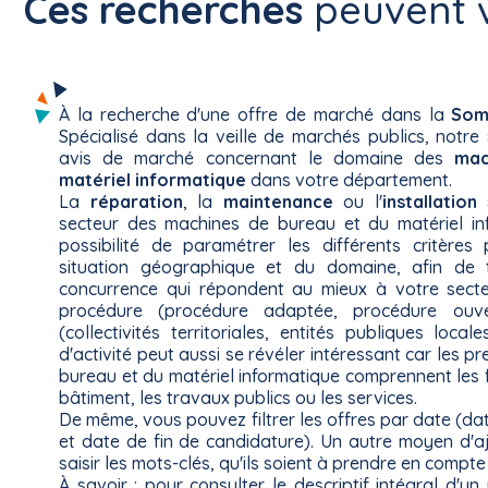
Ces recherches
peuvent v
À la recherche d'une offre de marché dans la
So
Spécialisé dans la veille de marchés publics, notre
avis de marché concernant le domaine des
mac
matériel informatique
dans votre département.
La
réparation
, la
maintenance
ou l'
installation
s
secteur des machines de bureau et du matériel in
possibilité de paramétrer les différents critère
situation géographique et du domaine, afin de 
concurrence qui répondent au mieux à votre secteu
procédure (procédure adaptée, procédure ouver
(collectivités territoriales, entités publiques locale
d'activité peut aussi se révéler intéressant car les 
bureau et du matériel informatique comprennent les f
bâtiment, les travaux publics ou les services.
De même, vous pouvez filtrer les offres par date (dat
et date de fin de candidature). Un autre moyen d'aj
saisir les mots-clés, qu'ils soient à prendre en compte 
À savoir : pour consulter le descriptif intégral d'un 