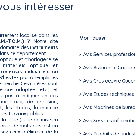
ous intéresser
rtement localisé dans les
Voir aussi
M.-T.O.M.)
? Notre site
u domaine des
instruments
ans ce département.
Avis Services professi
optique et d'horlogerie se
es
matériels optique et
Avis Assurance Guyane
ocessus industriels
ou
 N'hésitez pas à remplir les
Avis Gros oeuvre Guya
cherche. Ces critères sont
édure adaptée, etc.) et
Avis Etudes technique
tez pas à indiquer un des
 médicaux, de précision,
Avis Machines de burea
, les études, la maîtrise
 les travaux publics.
e la date (date de mise en
Avis Services informat
saisie de mots-clés est un
ssez ceux à éliminer de la
Avis Produits de l'indu