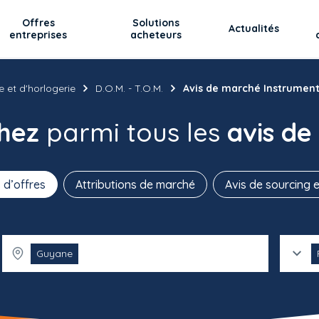
Offres
Solutions
Actualités
entreprises
acheteurs
e et d'horlogerie
D.O.M. - T.O.M.
Avis de marché Instrument
chez
parmi tous les
avis de
 d’offres
Attributions de marché
Avis de sourcing e
Guyane