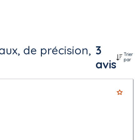
ux, de précision,
3
Trier
par
avis