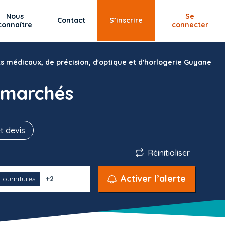
Nous
Se
Contact
S’inscrire
connaître
connecter
s médicaux, de précision, d'optique et d'horlogerie Guyane
 marchés
t devis
Réinitialiser
Activer l’alerte
Fournitures
+2