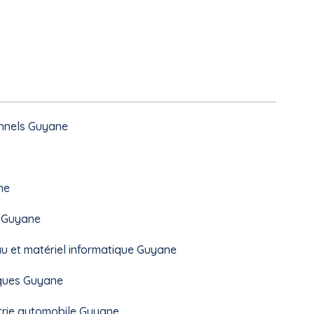
onnels Guyane
ne
s Guyane
u et matériel informatique Guyane
iques Guyane
strie automobile Guyane