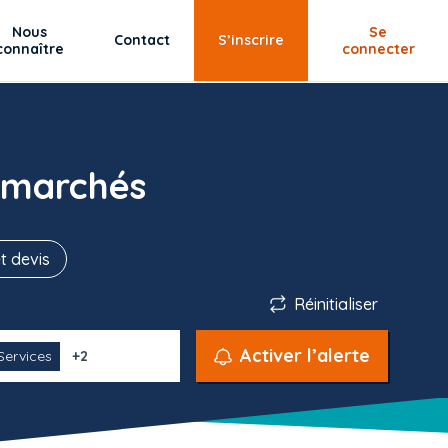
Nous
Se
Contact
S’inscrire
connaître
connecter
 marchés
t devis
Réinitialiser
Activer l’alerte
Services
+2