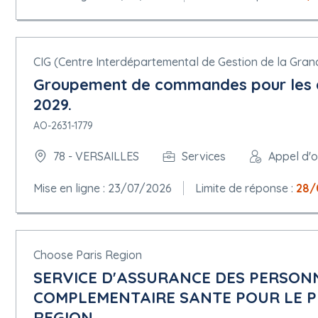
CIG (Centre Interdépartemental de Gestion de la Gra
Groupement de commandes pour les as
2029.
AO-2631-1779
78 - VERSAILLES
Services
Appel d'o
Mise en ligne : 23/07/2026
Limite de réponse :
28/
Choose Paris Region
SERVICE D'ASSURANCE DES PERSON
COMPLEMENTAIRE SANTE POUR LE P
REGION.