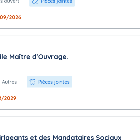
es ouvert
Pièces jointes
09/2026
ile Maître d'Ouvrage.
Autres
Pièces jointes
2/2029
irigeants et des Mandataires Sociaux