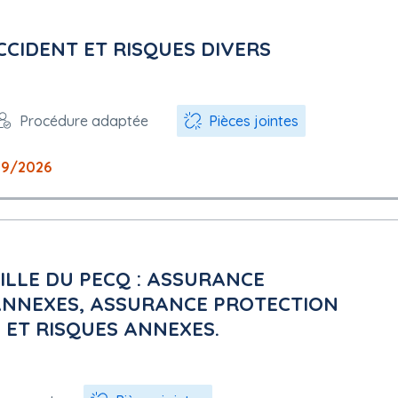
CIDENT ET RISQUES DIVERS
Procédure adaptée
Pièces jointes
09/2026
ILLE DU PECQ : ASSURANCE
ANNEXES, ASSURANCE PROTECTION
 ET RISQUES ANNEXES.