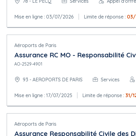
78 - LE PECQ
Services
Appel d'offr
Mise en ligne : 03/07/2026
Limite de réponse :
03/
Aéroports de Paris
Assurance RC MO - Responsabilité Civ
AO-2529-4901
93 - AEROPORTS DE PARIS
Services
Mise en ligne : 17/07/2025
Limite de réponse :
31/1
Aéroports de Paris
Assurance Responsabilité Civile des D