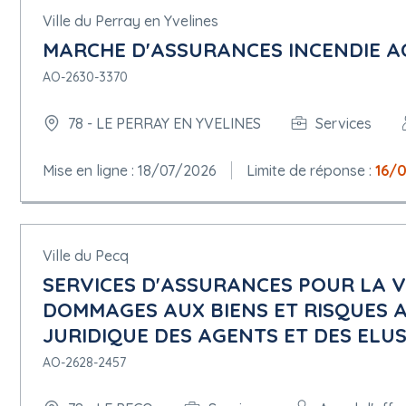
Ville du Perray en Yvelines
MARCHE D'ASSURANCES INCENDIE AC
AO-2630-3370
78 - LE PERRAY EN YVELINES
Services
Mise en ligne : 18/07/2026
Limite de réponse :
16/
Ville du Pecq
SERVICES D'ASSURANCES POUR LA V
DOMMAGES AUX BIENS ET RISQUES 
JURIDIQUE DES AGENTS ET DES ELUS
AO-2628-2457