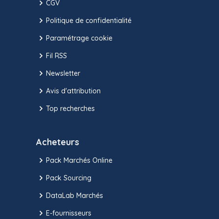
CGV
Politique de confidentialité
Paramétrage cookie
Fil RSS
Newsletter
Avis d'attribution
Top recherches
Acheteurs
Pack Marchés Online
Pack Sourcing
DataLab Marchés
E-fournisseurs