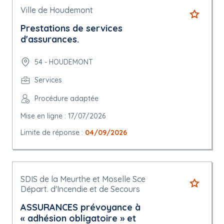
Ville de Houdemont
Prestations de services
d'assurances.
54 - HOUDEMONT
Services
Procédure adaptée
Mise en ligne : 17/07/2026
Limite de réponse :
04/09/2026
SDIS de la Meurthe et Moselle Sce
Départ. d'Incendie et de Secours
ASSURANCES prévoyance à
« adhésion obligatoire » et