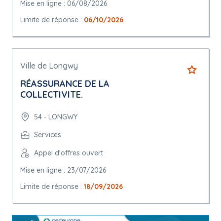
Mise en ligne : 06/08/2026
Limite de réponse :
06/10/2026
Ville de Longwy
RÉASSURANCE DE LA
COLLECTIVITE.
54 - LONGWY
Services
Appel d'offres ouvert
Mise en ligne : 23/07/2026
Limite de réponse :
18/09/2026