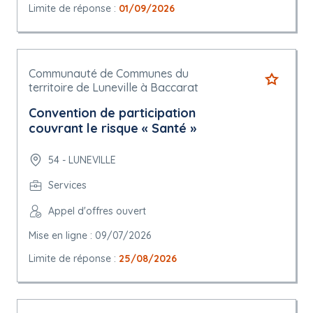
Limite de réponse :
01/09/2026
Communauté de Communes du
territoire de Luneville à Baccarat
Convention de participation
couvrant le risque « Santé »
54 - LUNEVILLE
Services
Appel d'offres ouvert
Mise en ligne : 09/07/2026
Limite de réponse :
25/08/2026