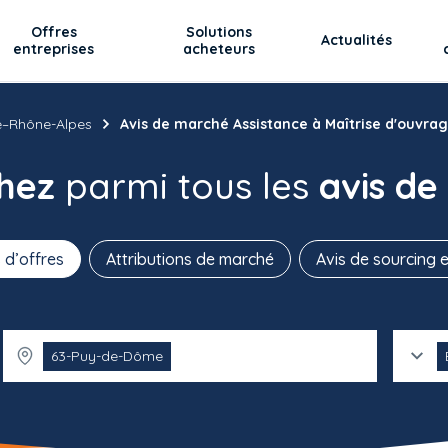
Offres
Solutions
Actualités
entreprises
acheteurs
e–Rhône-Alpes
Avis de marché Assistance à Maîtrise d'ouvr
chez
parmi tous les
avis de
 d’offres
Attributions de marché
Avis de sourcing e
63-Puy-de-Dôme