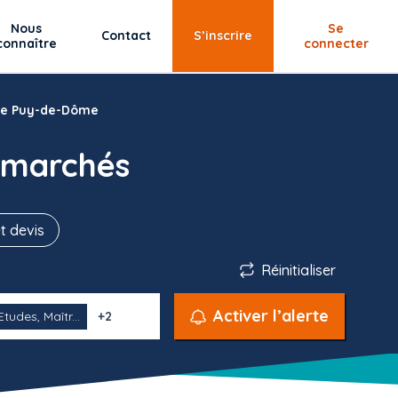
Nous
Se
Contact
S’inscrire
connaître
connecter
age Puy-de-Dôme
 marchés
t devis
Réinitialiser
Activer l’alerte
Etudes, Maîtr...
+2