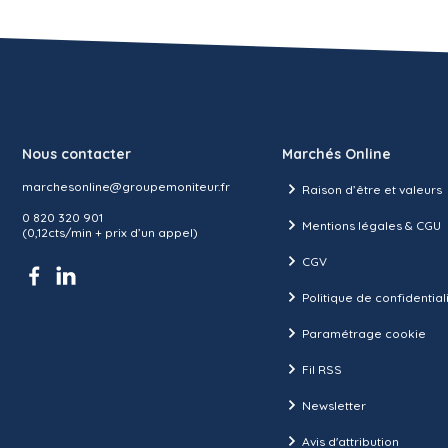
Nous contacter
Marchés Online
marchesonline@groupemoniteur.fr
Raison d’être et valeurs
0 820 320 901
Mentions légales & CGU
(0,12cts/min + prix d’un appel)
CGV
Politique de confidential
Paramétrage cookie
Fil RSS
Newsletter
Avis d'attribution