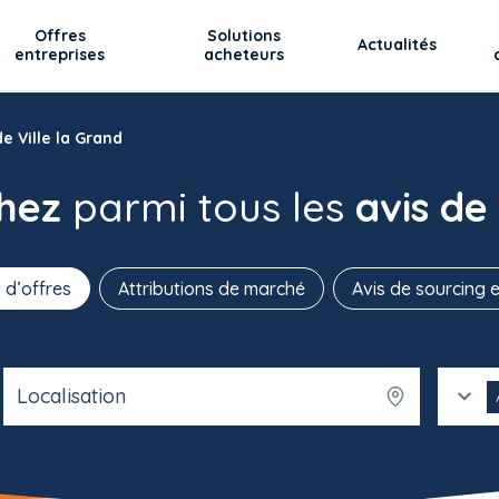
Offres
Solutions
Actualités
entreprises
acheteurs
e Ville la Grand
chez
parmi tous les
avis de
 d’offres
Attributions de marché
Avis de sourcing e
Localisation