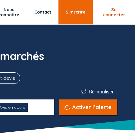
Nous
Se
Contact
S’inscrire
connaître
connecter
 marchés
t devis
Réinitialiser
Activer l’alerte
Avis en cours