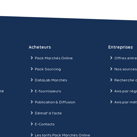
Acheteurs
Entreprises
Pack Marchés Online
Offres entre
Pack Sourcing
Nos sources
DataLab Marchés
Recherche d
ité
E-fournisseurs
Avis par rég
Publication & Diffusion
Avis par mét
Démat' à l'acte
E-Contacts
Les tarifs Pack Marchés Online