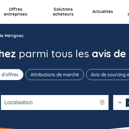
Offres
Solutions
Actualités
entreprises
acheteurs
 de Mérignac
chez
parmi tous les
avis de
 d’offres
Attributions de marché
Avis de sourcing e
Localisation