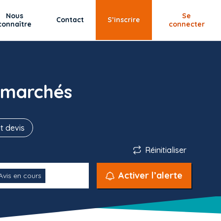
Nous
Se
Contact
S’inscrire
connaître
connecter
 marchés
t devis
Réinitialiser
Activer l’alerte
Avis en cours