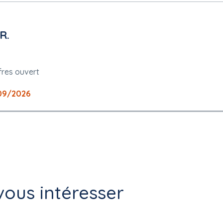
R.
fres ouvert
09/2026
ous intéresser