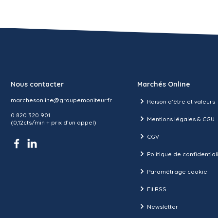
Nous contacter
Marchés Online
marchesonline@groupemoniteur.fr
Raison d’être et valeurs
0 820 320 901
Mentions légales & CGU
(0,12cts/min + prix d’un appel)
CGV
Politique de confidential
Paramétrage cookie
Fil RSS
Newsletter