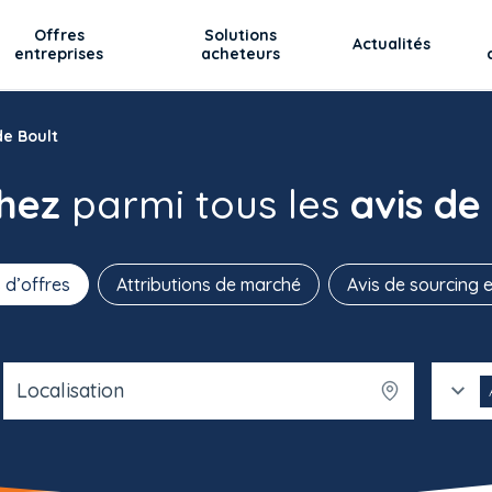
Offres
Solutions
Actualités
entreprises
acheteurs
de Boult
chez
parmi tous les
avis de
 d’offres
Attributions de marché
Avis de sourcing e
Localisation