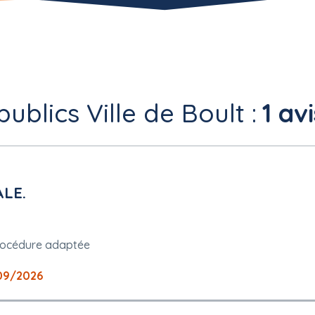
ublics Ville de Boult :
1 avi
ALE.
rocédure adaptée
09/2026