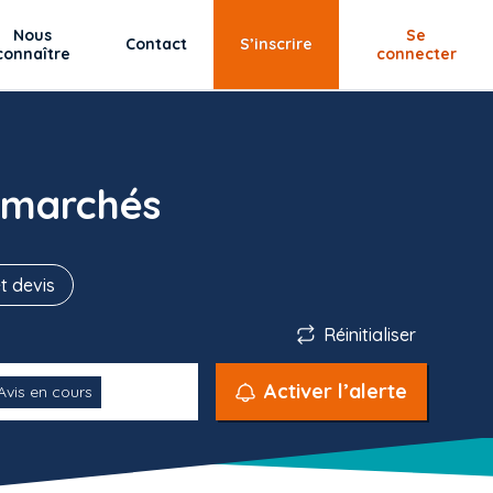
Nous
Se
Contact
S’inscrire
connaître
connecter
 marchés
t devis
Réinitialiser
Activer l’alerte
Avis en cours