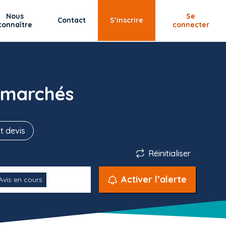
Nous
Se
Contact
S’inscrire
connaître
connecter
 marchés
t devis
Réinitialiser
Activer l’alerte
Avis en cours