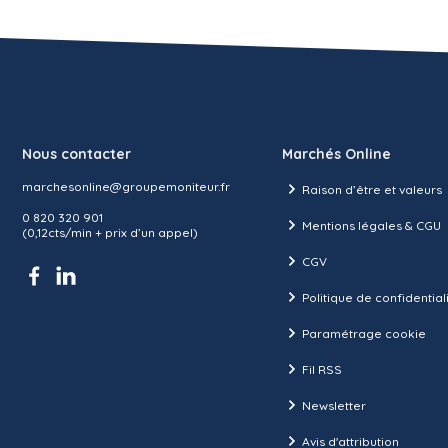
Nous contacter
Marchés Online
marchesonline@groupemoniteur.fr
Raison d’être et valeurs
0 820 320 901
Mentions légales & CGU
(0,12cts/min + prix d’un appel)
CGV
Politique de confidential
Paramétrage cookie
Fil RSS
Newsletter
Avis d'attribution