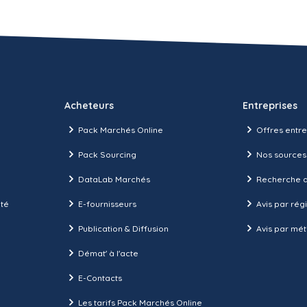
Acheteurs
Entreprises
Pack Marchés Online
Offres entre
Pack Sourcing
Nos sources
DataLab Marchés
Recherche d
ité
E-fournisseurs
Avis par rég
Publication & Diffusion
Avis par mét
Démat' à l'acte
E-Contacts
Les tarifs Pack Marchés Online