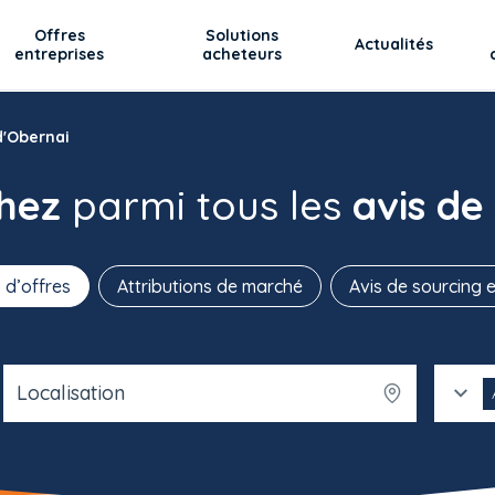
Offres
Solutions
Actualités
entreprises
acheteurs
d'Obernai
chez
parmi tous les
avis de
 d’offres
Attributions de marché
Avis de sourcing e
Localisation