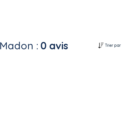
 Madon :
0 avis
Trier par