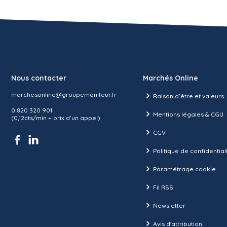
Nous contacter
Marchés Online
marchesonline@groupemoniteur.fr
Raison d’être et valeurs
0 820 320 901
Mentions légales & CGU
(0,12cts/min + prix d’un appel)
CGV
Politique de confidential
Paramétrage cookie
Fil RSS
Newsletter
Avis d'attribution