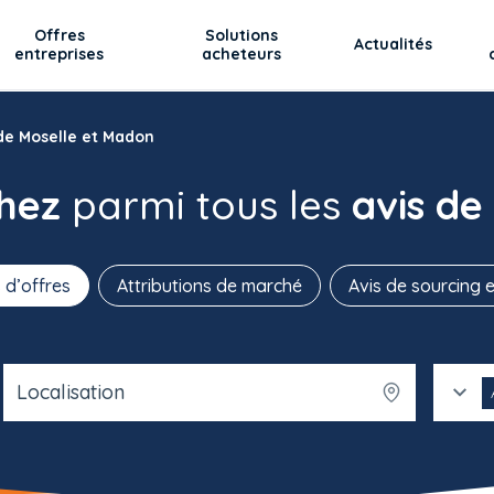
Offres
Solutions
Actualités
entreprises
acheteurs
de Moselle et Madon
chez
parmi tous les
avis de
 d’offres
Attributions de marché
Avis de sourcing e
Localisation