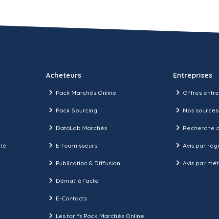
Acheteurs
Entreprises
Pack Marchés Online
Offres entre
Pack Sourcing
Nos sources
DataLab Marchés
Recherche d
ité
E-fournisseurs
Avis par rég
Publication & Diffusion
Avis par mét
Démat' à l'acte
E-Contacts
Les tarifs Pack Marchés Online