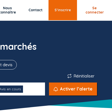
Nous
Se
Contact
S’inscrire
connaître
connecter
 marchés
t devis
Réinitialiser
Activer l’alerte
Avis en cours