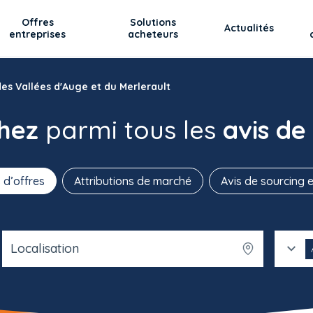
Offres
Solutions
Actualités
entreprises
acheteurs
es Vallées d'Auge et du Merlerault
chez
parmi tous les
avis de
 d’offres
Attributions de marché
Avis de sourcing e
Localisation