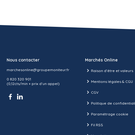
Nous contacter
Marchés Online
marchesonline@groupemoniteur.fr
Raison d’être et valeurs
0 820 320 901
Mentions légales & CGU
(0,12cts/min + prix d’un appel)
CGV
Politique de confidential
Paramétrage cookie
Fil RSS