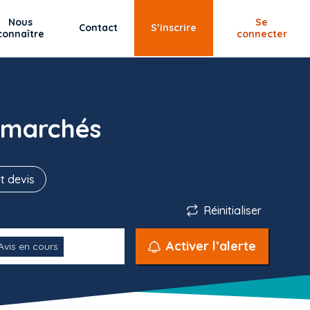
Nous
Se
Contact
S’inscrire
connaître
connecter
 marchés
t devis
Réinitialiser
Activer l’alerte
Avis en cours