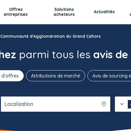
Offres
Solutions
Actualités
entreprises
acheteurs
 Communauté d'Agglomération du Grand Cahors
chez
parmi tous les
avis de
 d’offres
Attributions de marché
Avis de sourcing e
Localisation