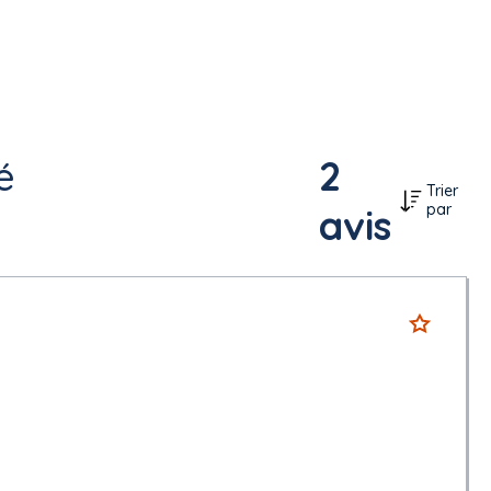
é
2
Trier
par
avis