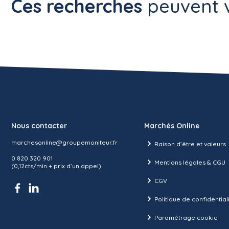
Ces recherches
peuvent v
Nous contacter
Marchés Online
marchesonline@groupemoniteur.fr
Raison d’être et valeurs
0 820 320 901
Mentions légales & CGU
(0,12cts/min + prix d’un appel)
CGV
Politique de confidential
Paramétrage cookie