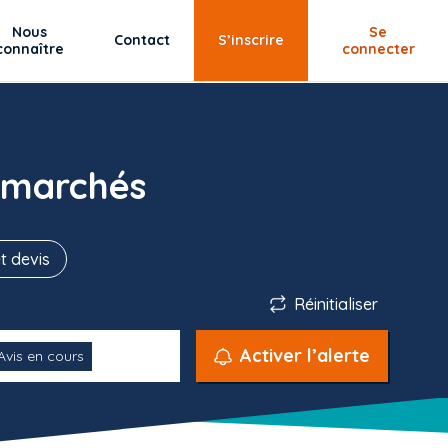
Nous
Se
Contact
S’inscrire
connaître
connecter
 marchés
t devis
Réinitialiser
Activer l’alerte
Avis en cours